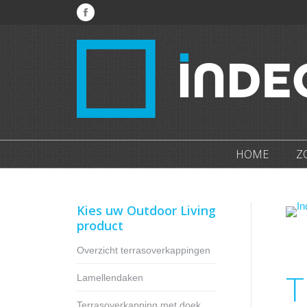
Facebook
page
opens
in
new
window
HOME
Z
Kies uw Outdoor Living
product
Overzicht terrasoverkappingen
T
Lamellendaken
Terrasoverkapping met doek