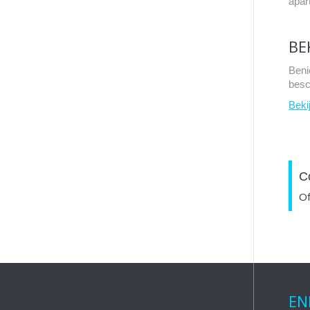
apar
BE
Beni
besch
Bekij
C
Of
EN