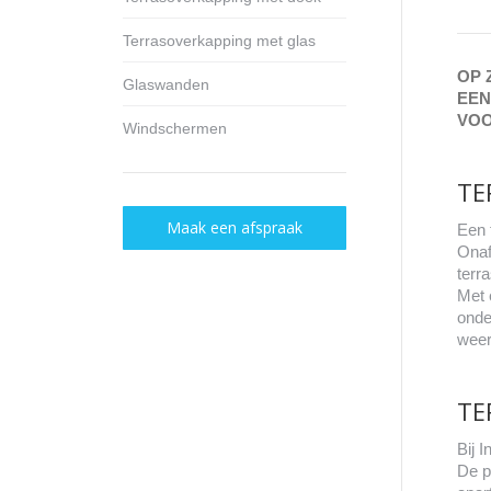
Terrasoverkapping met glas
OP 
Glaswanden
EEN
VOO
Windschermen
TE
Maak een afspraak
Een 
Onaf
terr
Met 
onde
weer
TE
Bij 
De p