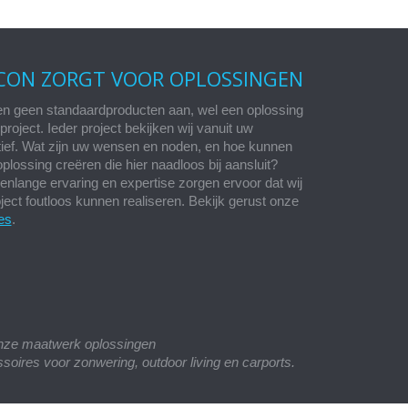
CON ZORGT VOOR OPLOSSINGEN
en geen standaardproducten aan, wel een oplossing
project. Ieder project bekijken wij vanuit uw
ief. Wat zijn uw wensen en noden, en hoe kunnen
plossing creëren die hier naadloos bij aansluit?
enlange ervaring en expertise zorgen ervoor dat wij
oject foutloos kunnen realiseren. Bekijk gerust onze
es
.
onze maatwerk oplossingen
soires voor zonwering, outdoor living en carports.