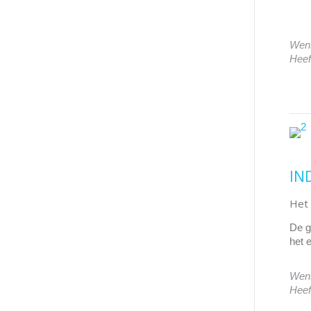
Wens
Heef
IN
Het 
De g
het 
Wens
Heef