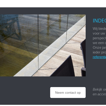
INDE
Wij bied
voor uw 
perspect
we een o
Onze jar
ieder pr
referenti
Bekijk 
Neem contact op
en acces