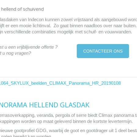
, hellend of schuivend
lasdaken van Indecon kunnen zowel vrijstaand als aangebouwd worde
lijft er een mooie lichtinval. Zo gaat binnen naadloos over naar buiten.
ijn verschillende combinaties mogelijk met schuif- en vouwwanden.
t u een vrijblijvende offerte ?
CONTACTEER ONS
t u nog vragen?
NORAMA HELLEND GLASDAK
terrasoverkapping, veranda, pergola of serre biedt Climax panorama 
kappingen worden op maat geleverd binnen de kortste levertermijn.
nieuwe gootprofiel GDG, waarbij de goot en gootdrager uit 1 deel besta
 palen bereikt kan worden.