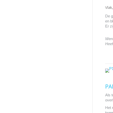
Vlak
De g
en b
Er z
Wens
Heef
PA
Als 
over
Het 
twee