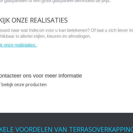
te glaspanelen of één groot glaspaneel beïnvloedt de prijs.
KIJK ONZE REALISATIES
euwd naar wat Indecon voor u kan betekenen? Of laat u zich liever i
ikbaar in allerlei stijlen, kleuren én afmetingen.
k onze realistaties.
ontacteer ons voor meer informatie
 bekijk onze producten
KELE VOORDELEN VAN TERRASOVERKAPPIN