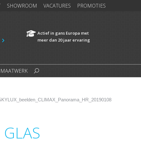
T
SHOWROOM
VACATURES
PROMOTIES
APPING
CARPORTS
MAATWERK
Search:
Actief in gans Europa met
meer dan 20 jaar ervaring
MAATWERK
Search:
 GLAS