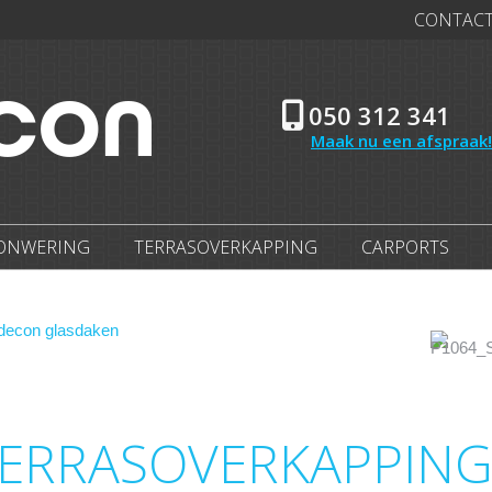
CONTAC
HOME
ZONWERING
TERRASOVERK
050 312 341
Maak nu een afspraak!
ONWERING
TERRASOVERKAPPING
CARPORTS
ERRASOVERKAPPING