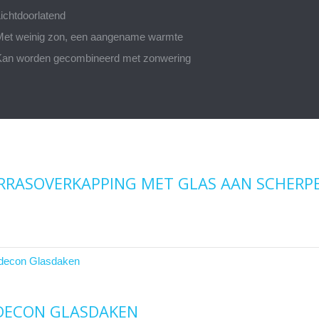
ichtdoorlatend
Met weinig zon, een aangename warmte
Kan worden gecombineerd met zonwering
RRASOVERKAPPING MET GLAS AAN SCHERPE
DECON GLASDAKEN