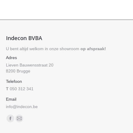
Indecon BVBA
U bent altijd welkom in onze showroom
op afspraak!
Adres
Lieven Bauwensstraat 20
8200 Brugge
Telefoon
T
050 312 341
Email
info@indecon.be
Vind ons op:
Facebook
Mail
page
page