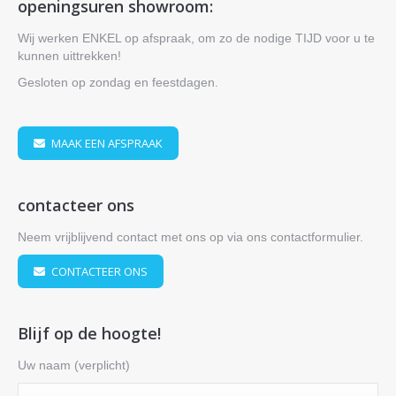
openingsuren showroom:
opens
opens
in
in
Wij werken ENKEL op afspraak, om zo de nodige TIJD voor u te
kunnen uittrekken!
new
new
window
window
Gesloten op zondag en feestdagen.
MAAK EEN AFSPRAAK
contacteer ons
Neem vrijblijvend contact met ons op via ons contactformulier.
CONTACTEER ONS
Blijf op de hoogte!
Uw naam (verplicht)